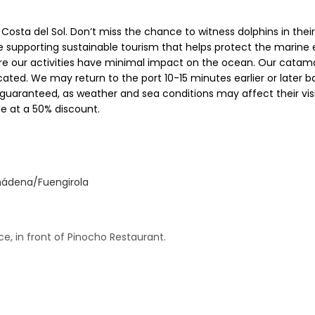
Costa del Sol. Don’t miss the chance to witness dolphins in thei
re supporting sustainable tourism that helps protect the marin
e our activities have minimal impact on the ocean. Our catamar
ted. We may return to the port 10-15 minutes earlier or later b
guaranteed, as weather and sea conditions may affect their visibi
le at a 50% discount.
lmádena/Fuengirola
ce, in front of Pinocho Restaurant.