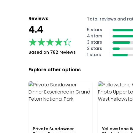
Reviews
Total reviews and ra
4.4
5 stars
4 stars
★★★★★
★★★★★
3 stars
2 stars
Based on 782 reviews
1 stars
Explore other options
Private Sundowner
Yellowstone W