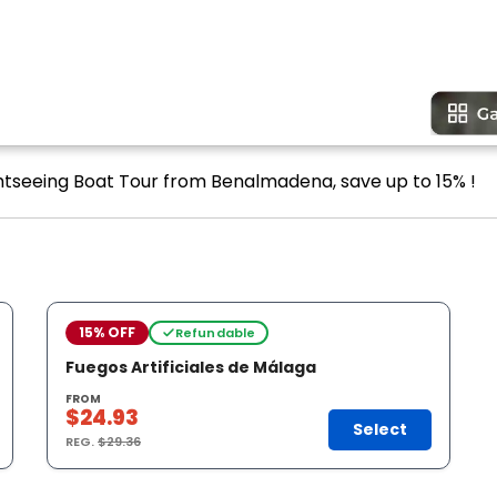
ghtseeing Boat Tour from Benalmadena, save up to 15% !
15% OFF
Refundable
Fuegos Artificiales de Málaga
FROM
$24.93
Select
REG.
$29.36