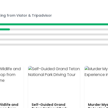
ting from Viator & Tripadvisor
ildlife and
Self-Guided Grand
Murder Mys