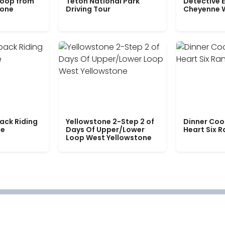
Loop from
Teton National Park
Detective E
tone
Driving Tour
Cheyenne 
ack Riding
Yellowstone 2-Step 2 of
Dinner Coo
le
Days Of Upper/Lower
Heart Six 
Loop West Yellowstone