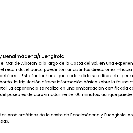
rry Benalmádena/Fuengirola
 Mar de Alborán, a lo largo de la Costa del Sol, en una experien
el recorrido, el barco puede tomar distintas direcciones —hacia
s cetáceos. Este factor hace que cada salida sea diferente, permi
bordo, la tripulación ofrece información básica sobre la fauna 
al. La experiencia se realiza en una embarcación certificada 
al del paseo es de aproximadamente 100 minutos, aunque puede v
s emblemáticos de la costa de Benalmádena y Fuengirola, como el
neas.