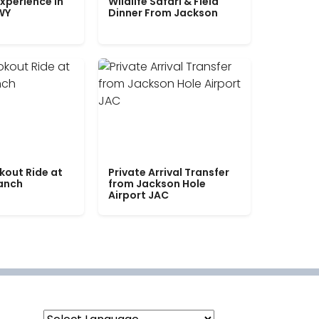
xperience in
Wildlife Safari & Field
WY
Dinner From Jackson
kout Ride at
Private Arrival Transfer
Ranch
from Jackson Hole
Airport JAC