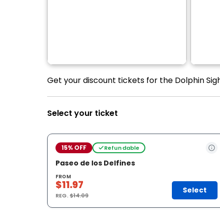
Get your discount tickets for the Dolphin Si
Select your ticket
15% OFF
Refundable
Paseo de los Delfines
FROM
$11.97
Select
REG.
$14.09